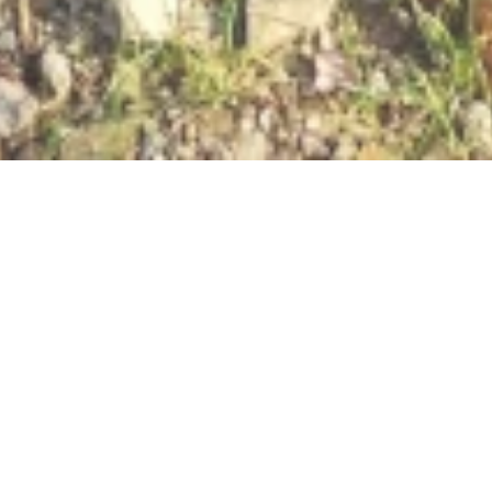
RHEINsteig ERLEBEN:
Station 12
56346 St.Goarshausen/Heide