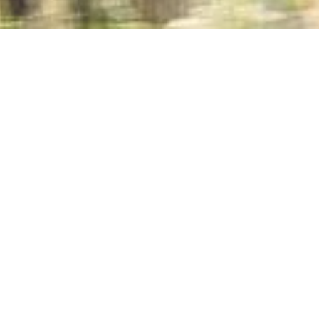
Jetzt geöffnet - schließt um 23:59 Uhr
Bahnhof Filsen
Brückenweg 7, 56341 Filsen