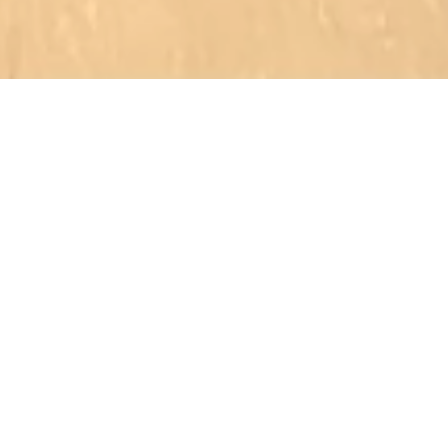
Gemeindebücherei
Weisel
Kirchgasse 8, 56348 Weisel
CALL
MAP