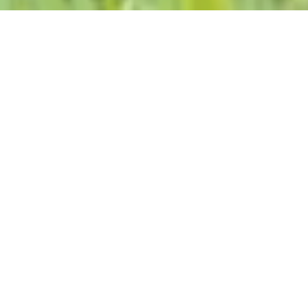
Samstag, 29.08.2026
Erlebnis Loreley... auf
dem Loreley-Plateau
Loreley 7, 56348 Bornich
ANRUFEN
KARTE