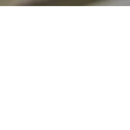
Jetzt geöffnet - schließt um 23:59 Uhr
ielplatz am Pfarrgar
Kauber Str. 32, 56348 Bornich
ANRUFEN
KARTE