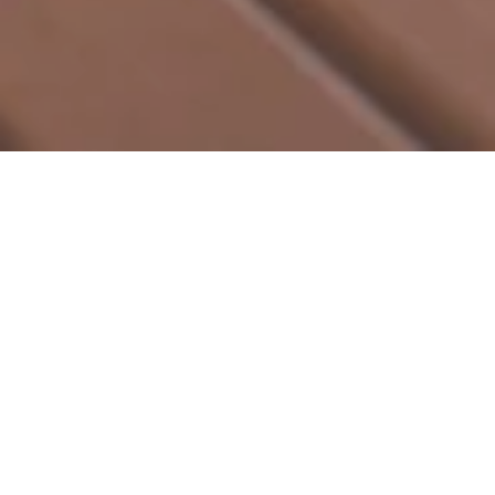
Sauna RheinRuhe
Exklusiv (FETZ - Das
Loreley Hotel)
Oberstr. 19, 56348 Dörscheid