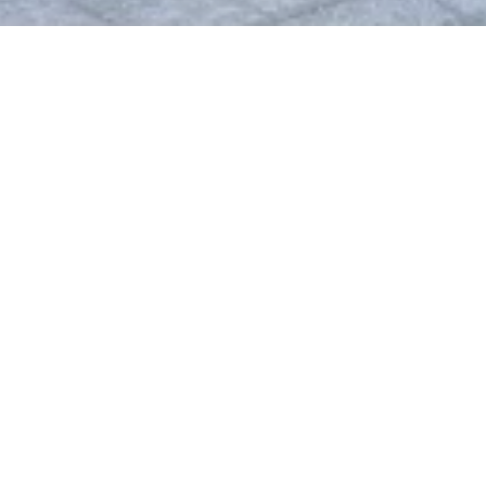
Sanitärhandel Eberhard
Werner
Unteralleestraße 14, 56338 Braubach
ANRUFEN
KARTE
seite
Sanitärhandel Eberhard Werner