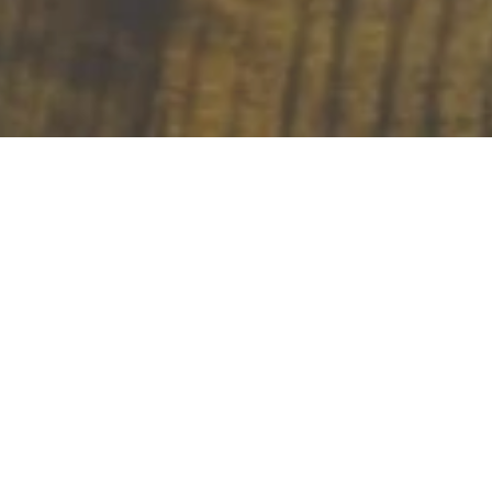
Restaurant zur
Landebrücke
Rheinuferstraße 6, 56349 Kaub