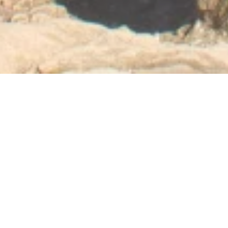
Loreley Thron auf dem
Loreley Felsen
Loreley 7, 56348 Bornich