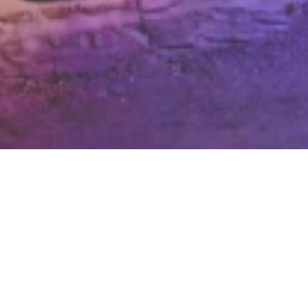
Loreley Freilichtbühne
Loreley 9 (Loreley-Plateau), 56346 St Goarshausen