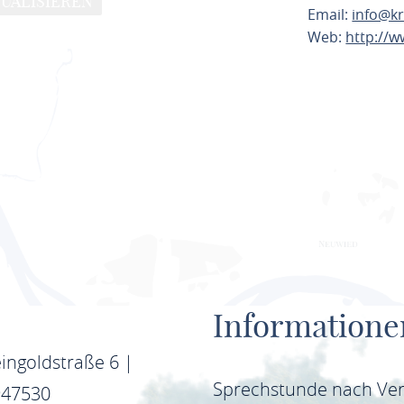
UALISIEREN
Email:
info@kr
Web:
http://w
ROUTE PL
Informatione
ingoldstraße 6 |
Sprechstunde nach Ve
947530