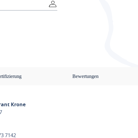
rtifizierung
Bewertungen
rant Krone
7
773 7142