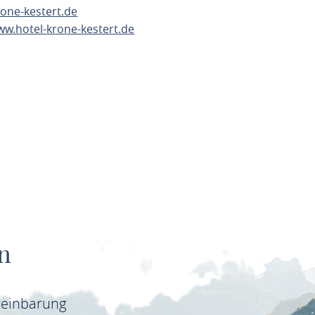
one-kestert.de
ww.hotel-krone-kestert.de
ANEN
n
reinbarung